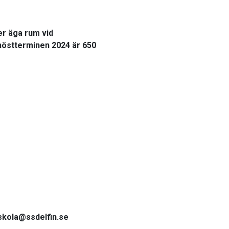
r äga rum vid
 höstterminen 2024 är 650
mskola@ssdelfin.se