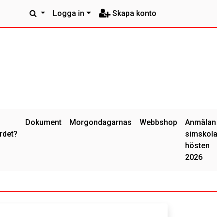
Logga in
Skapa konto
Dokument
Morgondagarnas
Webbshop
Anmälan
rdet?
simskol
hösten
2026