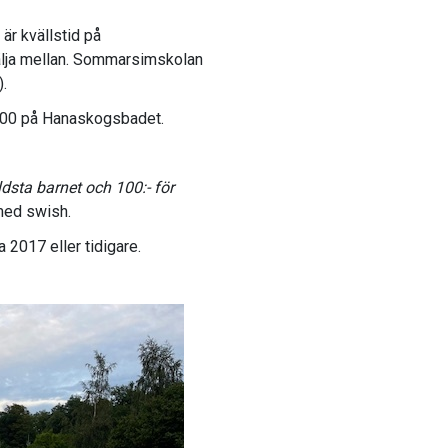
r kvällstid på
välja mellan. Sommarsimskolan
).
:00 på Hanaskogsbadet.
ldsta barnet och 100:- för
 med swish.
2017 eller tidigare.