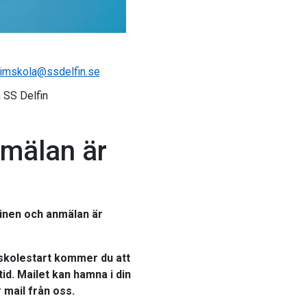
imskola@ssdelfin.se
 SS Delfin
mälan är
minen och anmälan är
skolestart kommer du att
id. Mailet kan hamna i din
 mail från oss.