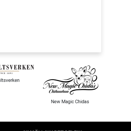
ltsverken
New Magic Chidas
IB By