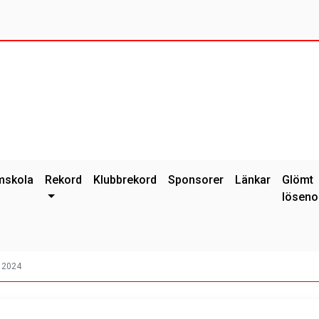
mskola
Rekord
Klubbrekord
Sponsorer
Länkar
Glömt
löseno
 2024