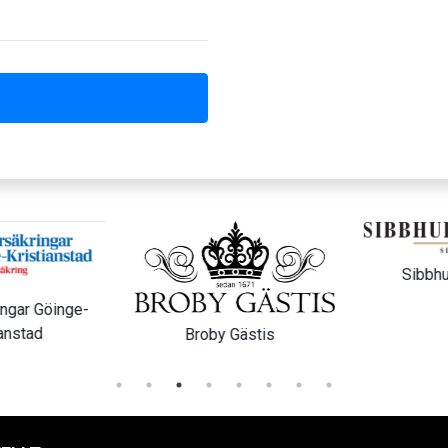
Sibbhu
ngar Göinge-
anstad
Broby Gästis