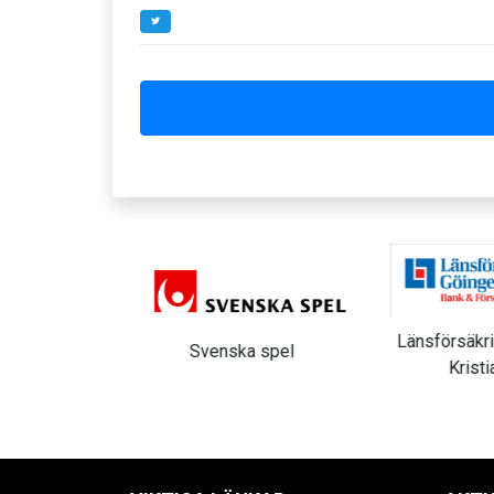
huset
Länsförsäkri
Svenska spel
Kristi