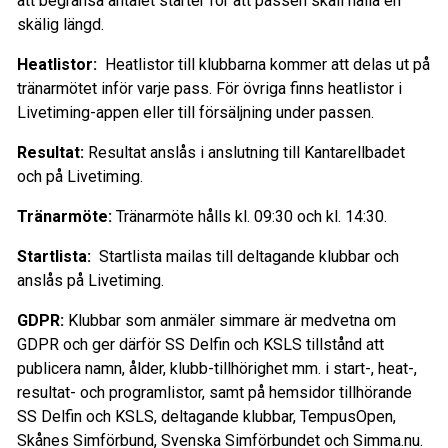
att begränsa antalet starter för att passen skall hålla en
skälig längd.
Heatlistor:
Heatlistor till klubbarna kommer att delas ut på
tränarmötet inför varje pass. För övriga finns heatlistor i
Livetiming-appen eller till försäljning under passen.
Resultat:
Resultat anslås i anslutning till Kantarellbadet
och på Livetiming.
Tränarmöte:
Tränarmöte hålls kl. 09:30 och kl. 14:30.
Startlista:
Startlista mailas till deltagande klubbar och
anslås på Livetiming.
GDPR:
Klubbar som anmäler simmare är medvetna om
GDPR och ger därför SS Delfin och KSLS tillstånd att
publicera namn, ålder, klubb-tillhörighet mm. i start-, heat-,
resultat- och programlistor, samt på hemsidor tillhörande
SS Delfin och KSLS, deltagande klubbar, TempusOpen,
Skånes Simförbund, Svenska Simförbundet och Simma.nu.