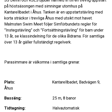
SS Delfin och KSLS bjuder härmed in till en trevlig uppstart
på höstsäsongen med simningar utomhus på
Kantarellbadet i Åhus. Tanken är en uppstartstävling med
korta sträckor i trevliga Åhus med utsikt mot havet.
Malmsten Swim Meet följer Simförbundets regler för
”Instegstävling” och ”Fortsättningstävling” för barn under
13 år, se klassindelning för de olika åldrarna. För samtliga
över 13 år gäller fullständigt regelverk.
Parasimmare är välkomna i samtliga grenar.
Plats:
Kantarellbadet, Badvägen 9,
Åhus
Bassä
ng:
25 m, 8 banor
Tidtagning:
Halvautomatisk