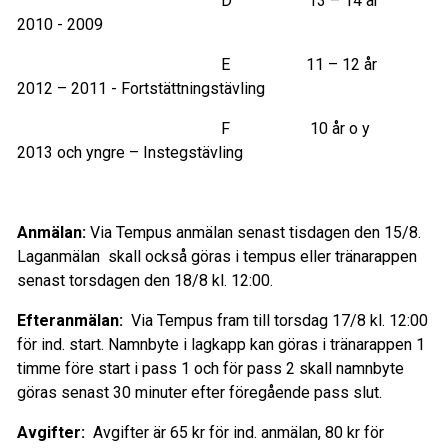
D 13 – 14 år
2010 - 2009
E 11 – 12 år
2012 – 2011 - Fortstättningstävling
F 10 år o y
2013 och yngre – Instegstävling
Anmä
lan:
Via Tempus anmälan senast tisdagen den 15/8.
Laganmälan skall också göras i tempus eller tränarappen
senast torsdagen den 18/8 kl. 12:00.
Efteranm
ä
lan:
Via Tempus fram till torsdag 17/8 kl. 12:00
för ind. start. Namnbyte i lagkapp kan göras i tränarappen 1
timme före start i pass 1 och för pass 2 skall namnbyte
göras senast 30 minuter efter föregående pass slut.
Avgifter:
Avgifter är 65 kr för ind. anmälan, 80 kr
för