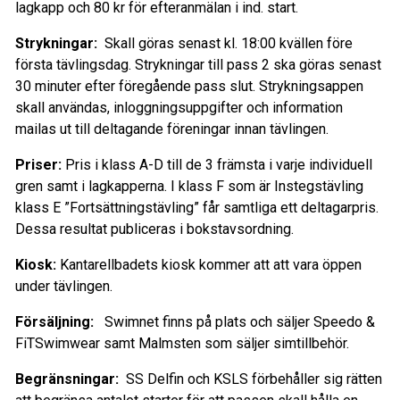
lagkapp och 80 kr för efteranmälan i ind. start.
Strykningar:
Skall göras senast kl. 18:00 kvällen före
första tävlingsdag. Strykningar till pass 2 ska göras senast
30 minuter efter föregående pass slut. Strykningsappen
skall användas, inloggningsuppgifter och information
mailas ut till deltagande föreningar innan tävlingen.
Priser:
Pris i klass A-D till de 3 främsta i varje individuell
gren samt i lagkapperna. I klass F som är Instegstävling
klass E ”Fortsättningstävling” får samtliga ett deltagarpris.
Dessa resultat publiceras i bokstavsordning.
Kiosk:
Kantarellbadets kiosk
kommer att att vara öppen
under tävlingen.
Försäljning:
Swimnet finns på plats och säljer Speedo &
FiTSwimwear samt Malmsten som säljer simtillbehör.
Begr
änsningar:
SS Delfin och KSLS förbehåller sig rätten