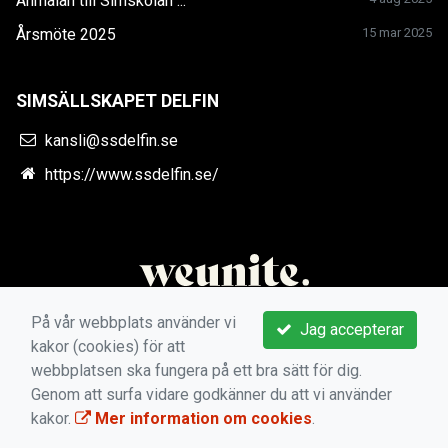
Anmälan till Simskolan ...
Årsmöte 2025
15 mar 2025
SIMSÄLLSKAPET DELFIN
kansli@ssdelfin.se
https://www.ssdelfin.se/
På vår webbplats använder vi
Jag accepterar
kakor (cookies) för att
webbplatsen ska fungera på ett bra sätt för dig.
Genom att surfa vidare godkänner du att vi använder
kakor.
Mer information om cookies
.