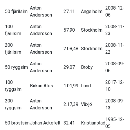
Anton
2008-12-
50 fjärilsim
27,11
Ängelholm
Andersson
06
100
Anton
2008-11-
57,90
Stockholm
fjärilsim
Andersson
23
200
Anton
2008-11-
2.08,48
Stockholm
fjärilsim
Andersson
22
Anton
2008-09-
50 ryggsim
29,07
Broby
Andersson
06
100
2017-12-
Birkan Ates
1.01,99
Lund
ryggsim
10
200
Anton
2008-09-
2.17,39
Växjö
ryggsim
Andersson
13
1995-12-
50 bröstsim
Johan Ackefelt
32,41
Kristianstad
05