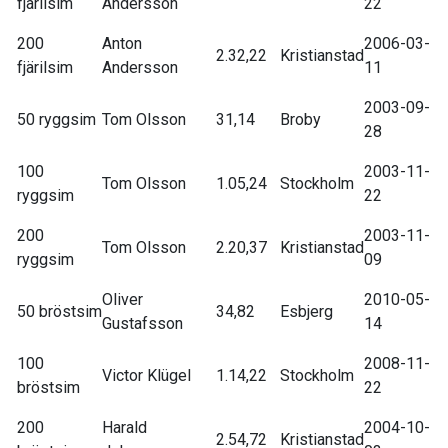
fjärilsim
Andersson
22
200
Anton
2006-03-
2.32,22
Kristianstad
fjärilsim
Andersson
11
2003-09-
50 ryggsim
Tom Olsson
31,14
Broby
28
100
2003-11-
Tom Olsson
1.05,24
Stockholm
ryggsim
22
200
2003-11-
Tom Olsson
2.20,37
Kristianstad
ryggsim
09
Oliver
2010-05-
50 bröstsim
34,82
Esbjerg
Gustafsson
14
100
2008-11-
Victor Klügel
1.14,22
Stockholm
bröstsim
22
200
Harald
2004-10-
2.54,72
Kristianstad