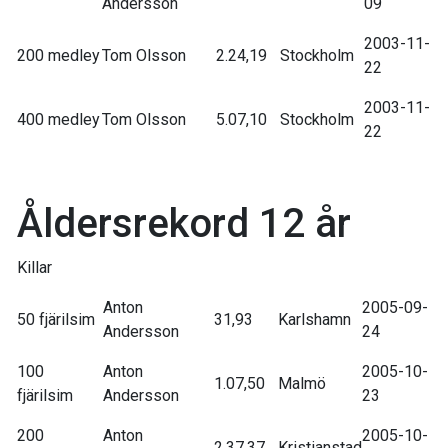
Andersson
09
2003-11-
200 medley
Tom Olsson
2.24,19
Stockholm
22
2003-11-
400 medley
Tom Olsson
5.07,10
Stockholm
22
Åldersrekord 12 år
Killar
Anton
2005-09-
50 fjärilsim
31,93
Karlshamn
Andersson
24
100
Anton
2005-10-
1.07,50
Malmö
fjärilsim
Andersson
23
200
Anton
2005-10-
2.37,37
Kristianstad