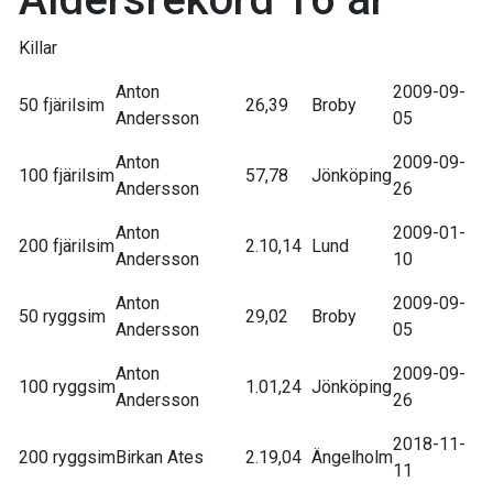
Killar
Anton
2009-09-
50 fjärilsim
26,39
Broby
Andersson
05
Anton
2009-09-
100 fjärilsim
57,78
Jönköping
Andersson
26
Anton
2009-01-
200 fjärilsim
2.10,14
Lund
Andersson
10
Anton
2009-09-
50 ryggsim
29,02
Broby
Andersson
05
Anton
2009-09-
100 ryggsim
1.01,24
Jönköping
Andersson
26
2018-11-
200 ryggsim
Birkan Ates
2.19,04
Ängelholm
11