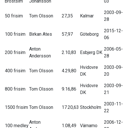
bröstsim
Johansson
03
2003-09-
50 frisim
Tom Olsson
27,35
Kalmar
28
2015-12-
100 frisim
Birkan Ates
57,97
Göteborg
06
Anton
2006-05-
200 frisim
2.10,83
Esbjerg DK
Andersson
28
Hvidovre
2003-09-
400 frisim
Tom Olsson
4.29,80
DK
20
Hvidovre
2003-09-
800 frisim
Tom Olsson
9.16,86
DK
21
2003-11-
1500 frisim
Tom Olsson
17.20,63
Stockholm
22
Anton
2006-12-
100 medley
1.08,49
Värnamo