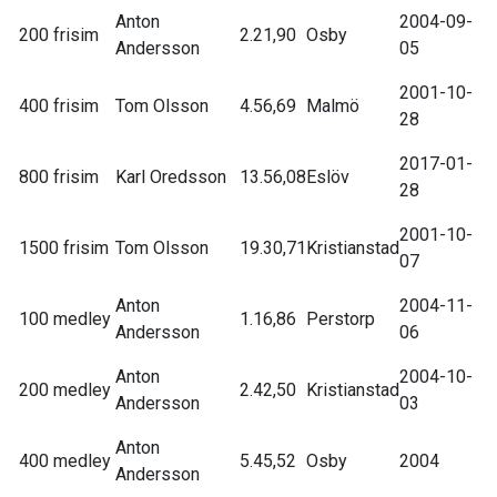
Anton
2004-09-
200 frisim
2.21,90
Osby
Andersson
05
2001-10-
400 frisim
Tom Olsson
4.56,69
Malmö
28
2017-01-
800 frisim
Karl Oredsson
13.56,08
Eslöv
28
2001-10-
1500 frisim
Tom Olsson
19.30,71
Kristianstad
07
Anton
2004-11-
100 medley
1.16,86
Perstorp
Andersson
06
Anton
2004-10-
200 medley
2.42,50
Kristianstad
Andersson
03
Anton
400 medley
5.45,52
Osby
2004
Andersson