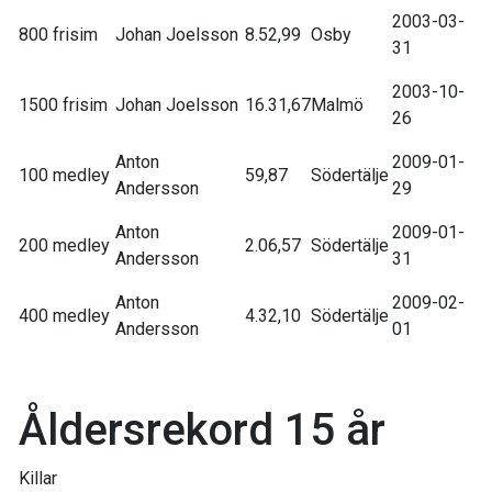
2003-03-
800 frisim
Johan Joelsson
8.52,99
Osby
31
2003-10-
1500 frisim
Johan Joelsson
16.31,67
Malmö
26
Anton
2009-01-
100 medley
59,87
Södertälje
Andersson
29
Anton
2009-01-
200 medley
2.06,57
Södertälje
Andersson
31
Anton
2009-02-
400 medley
4.32,10
Södertälje
Andersson
01
Åldersrekord 15 år
Killar