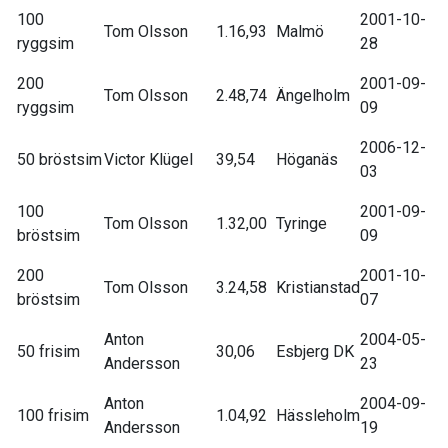
100
2001-10-
Tom Olsson
1.16,93
Malmö
ryggsim
28
200
2001-09-
Tom Olsson
2.48,74
Ängelholm
ryggsim
09
2006-12-
50 bröstsim
Victor Klügel
39,54
Höganäs
03
100
2001-09-
Tom Olsson
1.32,00
Tyringe
bröstsim
09
200
2001-10-
Tom Olsson
3.24,58
Kristianstad
bröstsim
07
Anton
2004-05-
50 frisim
30,06
Esbjerg DK
Andersson
23
Anton
2004-09-
100 frisim
1.04,92
Hässleholm
Andersson
19