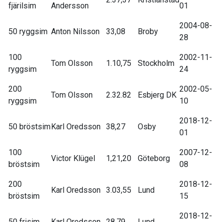
fjärilsim
Andersson
01
2004-08-
50 ryggsim
Anton Nilsson
33,08
Broby
28
100
2002-11-
Tom Olsson
1.10,75
Stockholm
ryggsim
24
200
2002-05-
Tom Olsson
2.32.82
Esbjerg DK
ryggsim
10
2018-12-
50 bröstsim
Karl Oredsson
38,27
Osby
01
100
2007-12-
Victor Klügel
1,21,20
Göteborg
bröstsim
08
200
2018-12-
Karl Oredsson
3.03,55
Lund
bröstsim
15
2018-12-
50 frisim
Karl Oredsson
28,79
Lund