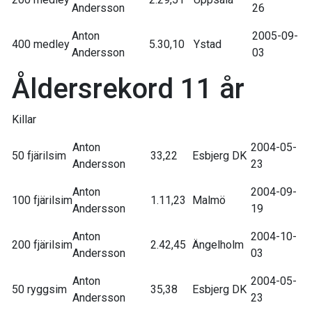
Andersson
26
Anton
2005-09-
400 medley
5.30,10
Ystad
Andersson
03
Åldersrekord 11 år
Killar
Anton
2004-05-
50 fjärilsim
33,22
Esbjerg DK
Andersson
23
Anton
2004-09-
100 fjärilsim
1.11,23
Malmö
Andersson
19
Anton
2004-10-
200 fjärilsim
2.42,45
Ängelholm
Andersson
03
Anton
2004-05-
50 ryggsim
35,38
Esbjerg DK
Andersson
23