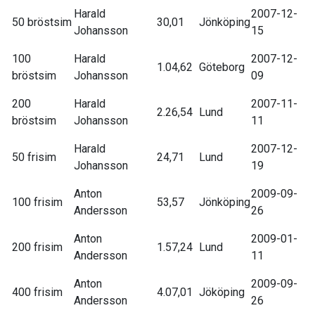
Harald
2007-12-
50 bröstsim
30,01
Jönköping
Johansson
15
100
Harald
2007-12-
1.04,62
Göteborg
bröstsim
Johansson
09
200
Harald
2007-11-
2.26,54
Lund
bröstsim
Johansson
11
Harald
2007-12-
50 frisim
24,71
Lund
Johansson
19
Anton
2009-09-
100 frisim
53,57
Jönköping
Andersson
26
Anton
2009-01-
200 frisim
1.57,24
Lund
Andersson
11
Anton
2009-09-
400 frisim
4.07,01
Jököping
Andersson
26