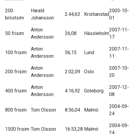
200
Harald
2005-10-
2.44,63
Kristianstad
bröstsim
Johansson
01
Anton
2007-11-
50 frisim
26,08
Hässleholm
Andersson
17
Anton
2007-11-
100 frisim
56,15
Lund
Andersson
11
Anton
2007-10-
200 frisim
2.02,09
Oslo
Andersson
20
Anton
2007-12-
400 frisim
4.16,92
Göteborg
Andersson
08
2004-09-
800 frisim
Tom Olsson
8.56,04
Malmö
24
2004-09-
1500 frisim
Tom Olsson
16.53,28
Malmö
24