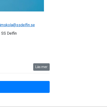
imskola@ssdelfin.se
 SS Delfin
Läs mer