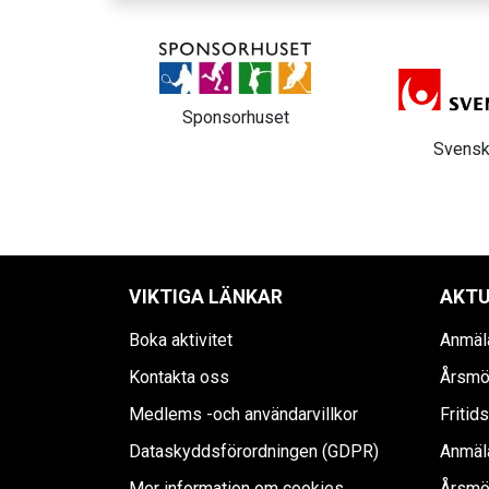
huset
Länsförsäkri
Svenska spel
Kristi
VIKTIGA LÄNKAR
AKTU
Boka aktivitet
Anmäla
Kontakta oss
Årsmö
Medlems -och användarvillkor
Fritid
Dataskyddsförordningen (GDPR)
Anmäla
Mer information om cookies
Årsmö