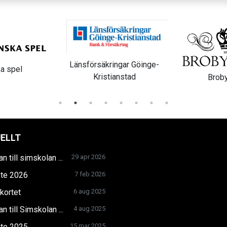
Sibbhu
ngar Göinge-
anstad
Broby Gästis
ELLT
n till simskolan ...
29 apr 2026
te 2026
7 feb 2026
skortet
6 aug 2025
n till Simskolan ...
4 aug 2025
te 2025
15 mar 2025