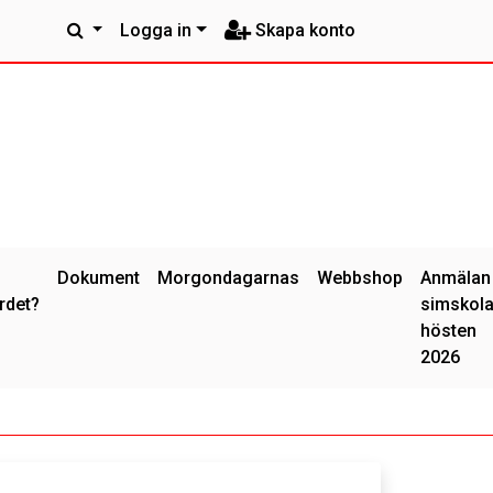
Logga in
Skapa konto
Dokument
Morgondagarnas
Webbshop
Anmälan
rdet?
simskol
hösten
2026