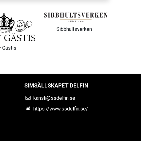
ltsverken
New Magic Chidas
IB By
SIMSÄLLSKAPET DELFIN
kansli@ssdelfin.se
https://www.ssdelfin.se/