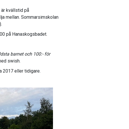
r kvällstid på
välja mellan. Sommarsimskolan
).
:00 på Hanaskogsbadet.
ldsta barnet och 100:- för
 med swish.
2017 eller tidigare.