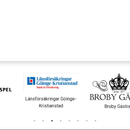
Sibbhu
ngar Göinge-
anstad
Broby Gästis