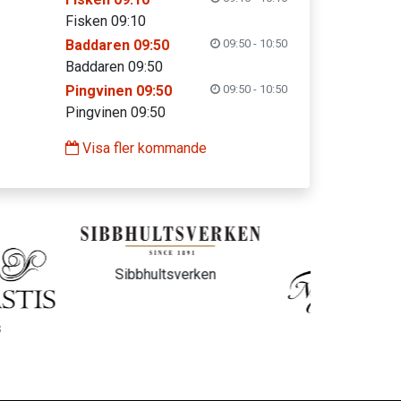
Fisken 09:10
Baddaren 09:50
09:50 - 10:50
Baddaren 09:50
Pingvinen 09:50
09:50 - 10:50
Pingvinen 09:50
Visa fler kommande
ltsverken
New Magic Chidas
IB By