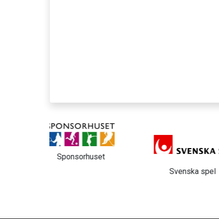
huset
Länsförsäkri
Svenska spel
Kristi