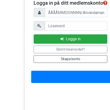
Logga in på ditt medlemskonto
Personnummer/Användarnamn
Lösenord
Logga in
Glömt lösenordet?
Skapa konto