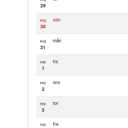
29
sön
aug
30
mån
aug
31
tis
sep
1
ons
sep
2
tor
sep
3
fre
sep