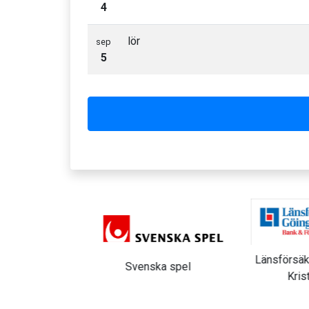
4
lör
sep
5
huset
Länsförsäkri
Svenska spel
Kristi