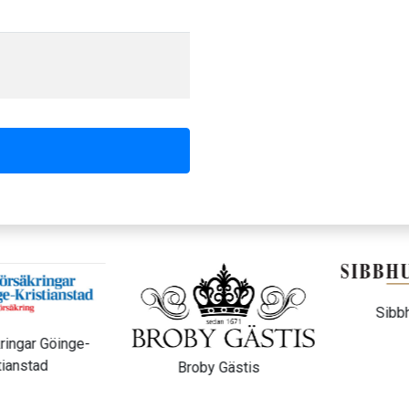
Sibbhu
ngar Göinge-
anstad
Broby Gästis