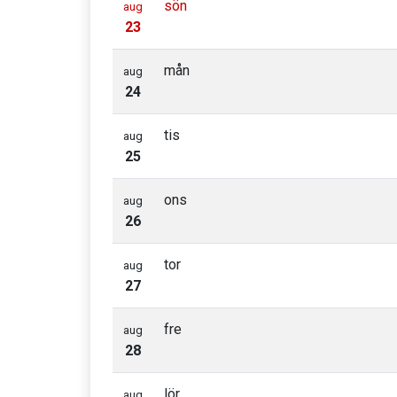
sön
aug
23
mån
aug
24
tis
aug
25
ons
aug
26
tor
aug
27
fre
aug
28
lör
aug