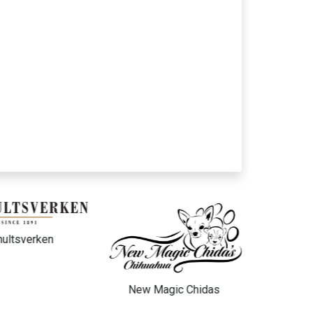
ltsverken
New Magic Chidas
IB By